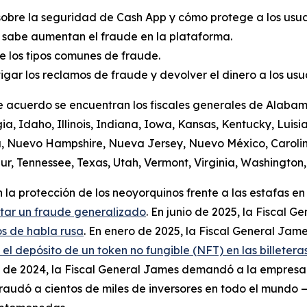
sobre la seguridad de Cash App y cómo protege a los usuar
 sabe aumentan el fraude en la plataforma.
 los tipos comunes de fraude.
igar los reclamos de fraude y devolver el dinero a los us
e acuerdo se encuentran los fiscales generales de Alabama
a, Idaho, Illinois, Indiana, Iowa, Kansas, Kentucky, Luis
a, Nuevo Hampshire, Nueva Jersey, Nuevo México, Carolin
r, Tennessee, Texas, Utah, Vermont, Virginia, Washington, 
la protección de los neoyorquinos frente a las estafas en 
itar un fraude generalizado
. En junio de 2025, la Fiscal
s de habla rusa
. En enero de 2025, la Fiscal General Jame
 depósito de un token no fungible (NFT) en las billeteras
io de 2024, la Fiscal General James demandó a la empres
audó a cientos de miles de inversores en todo el mundo —