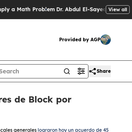
ath Problem
Dr. Abdul El-Sayed on Historic Michig
View all
Provided by AGP
Share
res de Block por
iscales generales
lograron hoy un acuerdo de 45