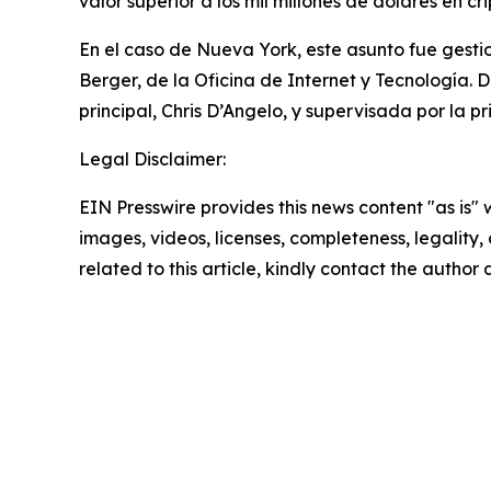
valor superior a los mil millones de dólares en c
En el caso de Nueva York, este asunto fue gestion
Berger, de la Oficina de Internet y Tecnología. D
principal, Chris D’Angelo, y supervisada por la p
Legal Disclaimer:
EIN Presswire provides this news content "as is" 
images, videos, licenses, completeness, legality, o
related to this article, kindly contact the author