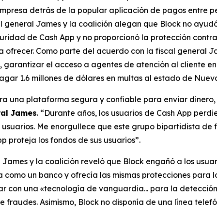
mpresa detrás de la popular aplicación de pagos entre p
cal general James y la coalición alegan que Block no ayud
uridad de Cash App y no proporcionó la protección contra
 ofrecer. Como parte del acuerdo con la fiscal general J
 garantizar el acceso a agentes de atención al cliente en 
gar 1.6 millones de dólares en multas al estado de Nueva
a una plataforma segura y confiable para enviar dinero, p
ral James
. “Durante años, los usuarios de Cash App perdi
s usuarios. Me enorgullece que este grupo bipartidista de
p proteja los fondos de sus usuarios”.
al James y la coalición reveló que Block engañó a los us
 como un banco y ofrecía las mismas protecciones para los
tar con una «tecnología de vanguardia... para la detecci
 fraudes. Asimismo, Block no disponía de una línea telefó