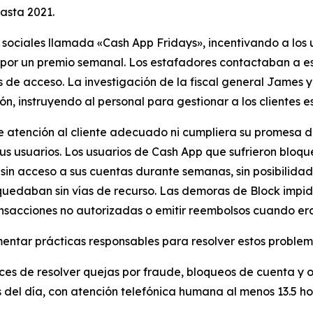
hasta 2021.
sociales llamada «Cash App Fridays», incentivando a los 
 por un premio semanal. Los estafadores contactaban a es
e acceso. La investigación de la fiscal general James y 
, instruyendo al personal para gestionar a los clientes e
de atención al cliente adecuado ni cumpliera su promesa d
sus usuarios. Los usuarios de Cash App que sufrieron blo
 acceso a sus cuentas durante semanas, sin posibilidad d
 quedaban sin vías de recurso. Las demoras de Block impid
ansacciones no autorizadas o emitir reembolsos cuando era 
tar prácticas responsables para resolver estos problemas
ces de resolver quejas por fraude, bloqueos de cuenta y 
s del día, con atención telefónica humana al menos 13.5 hor