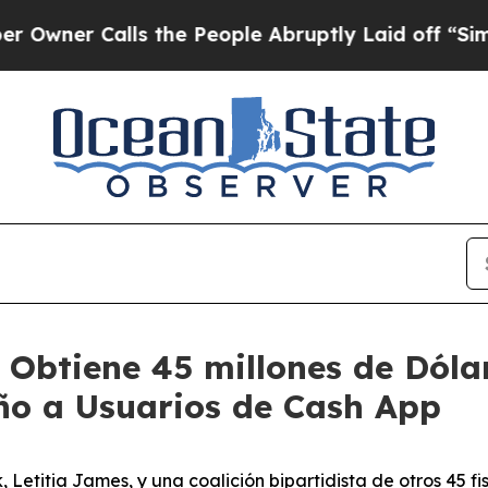
alls the People Abruptly Laid off “Simply a M
 Obtiene 45 millones de Dóla
ño a Usuarios de Cash App
etitia James, y una coalición bipartidista de otros 45 f