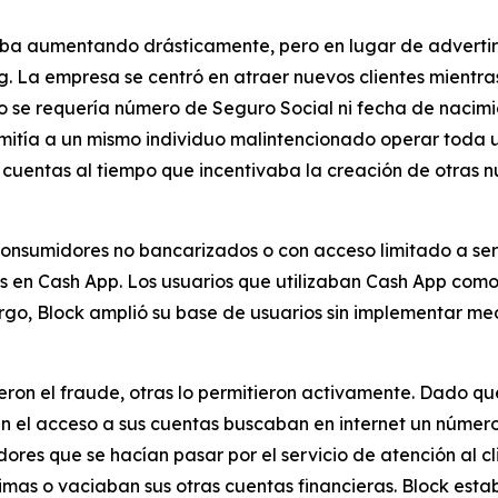
aba aumentando drásticamente, pero en lugar de advertir 
ng. La empresa se centró en atraer nuevos clientes mientra
​​se requería número de Seguro Social ni fecha de nacimie
rmitía a un mismo individuo malintencionado operar toda
 cuentas al tiempo que incentivaba la creación de otras nu
 consumidores no bancarizados o con acceso limitado a se
s en Cash App. Los usuarios que utilizaban Cash App como 
argo, Block amplió su base de usuarios sin implementar m
ieron el fraude, otras lo permitieron activamente. Dado q
ían el acceso a sus cuentas buscaban en internet un númer
res que se hacían pasar por el servicio de atención al c
imas o vaciaban sus otras cuentas financieras. Block estab